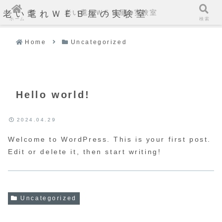
老い耄れＷＥＢ屋の実験室
老い耄れＷＥＢ屋の実験室
ホーム
検索
Home
Uncategorized
Hello world!
2024.04.29
Welcome to WordPress. This is your first post.
Edit or delete it, then start writing!
Uncategorized